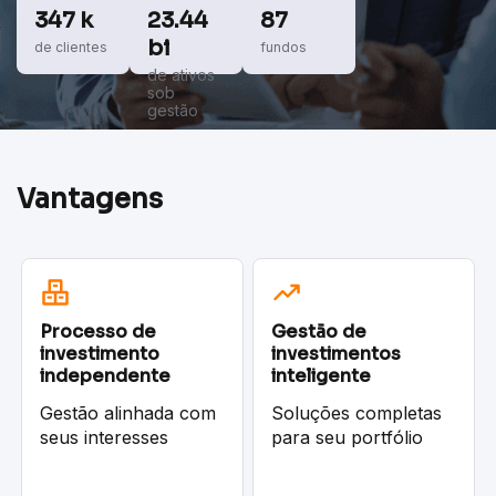
347 k
23.44
87
bi
de clientes
fundos
de ativos
sob
gestão
Vantagens
Processo de
Gestão de
investimento
investimentos
independente
inteligente
Gestão alinhada com
Soluções completas
seus interesses
para seu portfólio