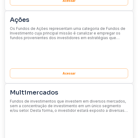
Acessar
Ações
Os Fundos de Ações representam uma categoria de Fundos de
Investimento cuja principal missão é canalizar e empregar os
fundos provenientes dos investidores em estratégias que
envolvem ativos negociados no mercado de ações, tanto
nacional quanto internacionalmente.
Acessar
Multimercados
Fundos de investimentos que investem em diversos mercados,
sem a concentração de investimento em um único segmento
e/ou setor. Desta forma, o investidor estará exposto a diversas
classes de ativos, podendo ser nacionais e internacionais, com
um único produto.