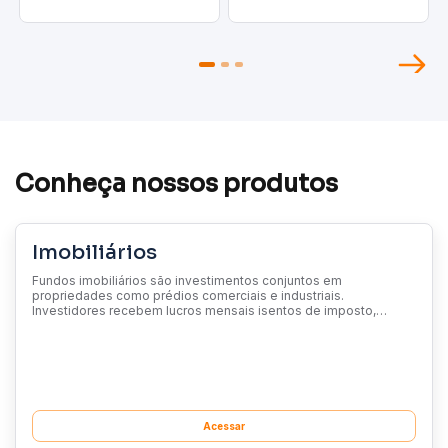
Conheça nossos produtos
Imobiliários
Fundos imobiliários são investimentos conjuntos em
propriedades como prédios comerciais e industriais.
Investidores recebem lucros mensais isentos de imposto,
provenientes de aluguel e vendas. Qualquer um pode investir
comprando cotas através de corretoras na bolsa de valores. A
gestão é feita por instituições financeiras.
Acessar